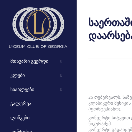
საერთაშ
დაარსება
მთავარი გვერდი
კლუბი
სიახლეები
26 თებერვალს, საზ
კლასიკური მუსიკის
გალერეა
(ფორტეპიანო).
ლინკები
კონცერტი სიტყვით 
ნიკურაძემ.
კონცერტი გადაიცემო
კონტაქტი